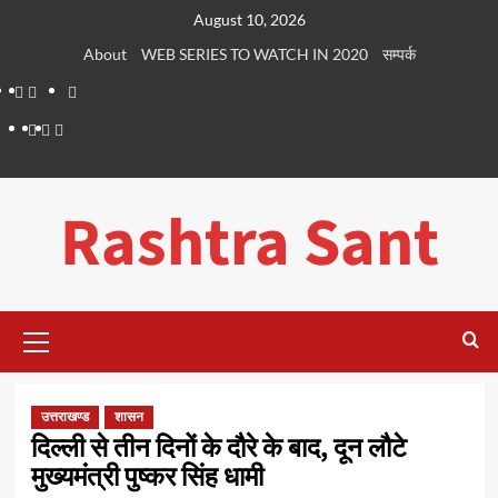
Skip
August 10, 2026
to
About
WEB SERIES TO WATCH IN 2020
सम्पर्क
content
About
WEB
सम्पर्क
SERIES
Dehradun
Life
Places
TO
Smart
in
to
WATCH
City
Dehradun
Visit
Rashtra Sant
IN
in
2020
Dehradun
Primary
Menu
उत्तराखण्ड
शासन
दिल्ली से तीन दिनों के दौरे के बाद, दून लौटे
मुख्यमंत्री पुष्कर सिंह धामी