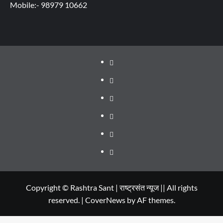
Mobile:- 98979 10662
About
WEB
SERIES
Dehradun
TO
Smart
Life
WATCH
City
in
Places
IN
Dehradun
to
सम्पर्क
2020
Visit
in
Copyright © Rashtra Sant | राष्ट्रसंत न्यूज || All rights
reserved.
|
CoverNews
by AF themes.
Dehradun