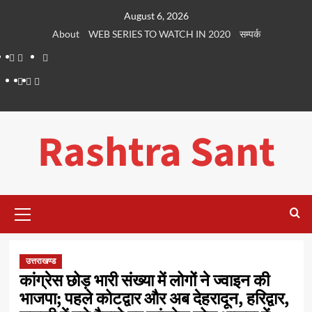
Skip
August 6, 2026
to
About
WEB SERIES TO WATCH IN 2020
सम्पर्क
content
About
WEB
सम्पर्क
SERIES
Dehradun
Life
Places
TO
Smart
in
to
WATCH
City
Dehradun
Visit
Rashtra Sant
IN
in
2020
Dehradun
Primary
Menu
उत्तराखण्ड
कांग्रेस छोड़ भारी संख्या में लोगों ने ज्वाइन की
भाजपा; पहले कोटद्वार और अब देहरादून, हरिद्वार,