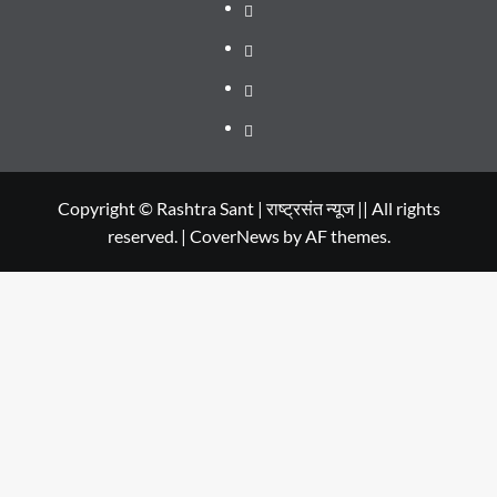
SERIES
Dehradun
TO
Smart
Life
WATCH
City
in
Places
IN
Dehradun
to
सम्पर्क
2020
Visit
in
Copyright © Rashtra Sant | राष्ट्रसंत न्यूज || All rights
reserved.
|
CoverNews
by AF themes.
Dehradun