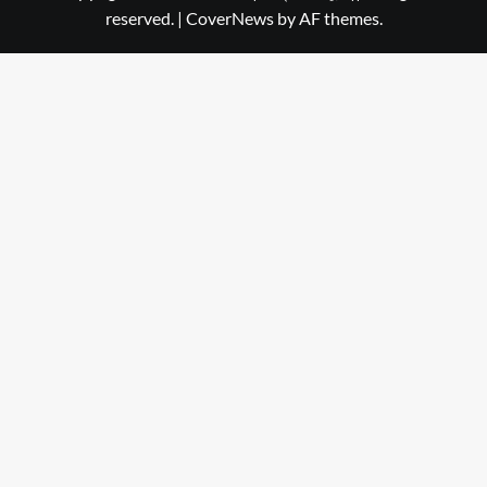
reserved.
|
CoverNews
by AF themes.
Dehradun