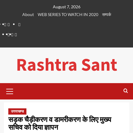
Skip
August 7, 2026
to
About
WEB SERIES TO WATCH IN 2020
सम्पर्क
content
About
WEB
सम्पर्क
SERIES
Dehradun
Life
Places
TO
Smart
in
to
WATCH
City
Dehradun
Visit
Rashtra Sant
IN
in
2020
Dehradun
Primary
Menu
उत्तराखण्ड
सड़क चैड़ीकरण व डामरीकरण के लिए मुख्य
सचिव को दिया ज्ञापन