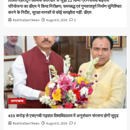
दिल्ली-देहरादून आर्थिक कॉरिडोर से जुड़ी 12 किमी ग्रीनफील्ड बाईपास
परियोजना का डीएम ने किया निरीक्षण; समयबद्ध एवं गुणवत्तापूर्ण निर्माण सुनिश्चित
करने के निर्देश, सुरक्षा मानकों से कोई समझौता नहींः डीएम
RashtraSant News
August 6, 2026
0
उत्तराखण्ड
459 करोड़ से एचएनबी गढ़वाल विश्वविद्यालय में अनुसंधान संरचना होगी सुदृढ
RashtraSant News
August 6, 2026
0