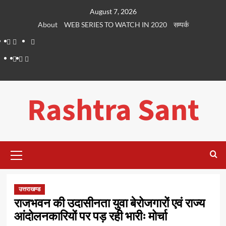
Skip
August 7, 2026
to
About
WEB SERIES TO WATCH IN 2020
सम्पर्क
content
About
WEB
सम्पर्क
SERIES
Dehradun
Life
Places
TO
Smart
in
to
WATCH
City
Dehradun
Visit
Rashtra Sant
IN
in
2020
Dehradun
Primary
Menu
उत्तराखण्ड
राजभवन की उदासीनता युवा बेरोजगारों एवं राज्य
आंदोलनकारियों पर पड़ रही भारीः मोर्चा