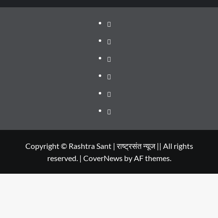
About
WEB
SERIES
Dehradun
TO
Smart
Life
WATCH
City
in
Places
IN
Dehradun
to
सम्पर्क
2020
Visit
in
Copyright © Rashtra Sant | राष्ट्रसंत न्यूज || All rights
reserved.
|
CoverNews
by AF themes.
Dehradun