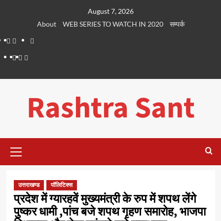
Skip
August 7, 2026
to
About
WEB SERIES TO WATCH IN 2020
सम्पर्क
content
About
WEB
सम्पर्क
SERIES
Dehradun
Life
Places
TO
Smart
in
to
WATCH
City
Dehradun
Visit
Rashtra Sant
IN
in
2020
Dehradun
Primary
Menu
उत्तराखण्ड
पॉलिटिक्स
प्रदेश में ग्यारहवें मुख्यमंत्री के रुप में शपथ लेंगे
पुष्कर धामी ,पांच बजे शपथ गृहण समारोह, भाजपा