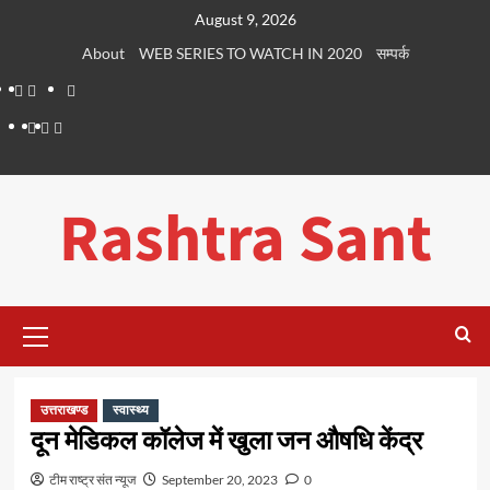
Skip
August 9, 2026
to
About
WEB SERIES TO WATCH IN 2020
सम्पर्क
content
About
WEB
सम्पर्क
SERIES
Dehradun
Life
Places
TO
Smart
in
to
WATCH
City
Dehradun
Visit
Rashtra Sant
IN
in
2020
Dehradun
Primary
Menu
उत्तराखण्ड
स्वास्थ्य
दून मेडिकल कॉलेज में खुला जन औषधि केंद्र
टीम राष्ट्र संत न्यूज
September 20, 2023
0