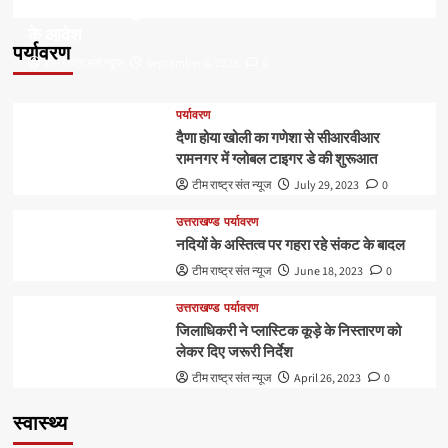
डॉ हरक की बढ़ी मुश्किलेंः अवैध पेड़ कटान मामले में सीबीआई जांच
के आदेश
पर्यावरण
टीम राष्ट्र संत न्यूज
September 6, 2023
0
पर्यावरण
दैणा होया खोली का गणेशा से सीआरवीआर
रामनगर में ग्लोबल टाइगर डे की शुरूआत
टीम राष्ट्र संत न्यूज
July 29, 2023
0
उत्तराखण्ड
पर्यावरण
नदियों के अस्तित्व पर गहरा रहे संकट के बादल
टीम राष्ट्र संत न्यूज
June 18, 2023
0
उत्तराखण्ड
पर्यावरण
जिलाधिकरी ने प्लास्टिक कूड़े के निस्तारण को
लेकर दिए जरूरी निर्देश
टीम राष्ट्र संत न्यूज
April 26, 2023
0
स्वास्थ्य