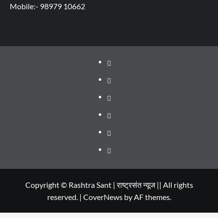
Mobile:- 98979 10662
About
WEB
SERIES
Dehradun
TO
Smart
Life
WATCH
City
in
Places
IN
Dehradun
to
सम्पर्क
2020
Visit
in
Copyright © Rashtra Sant | राष्ट्रसंत न्यूज || All rights
reserved.
|
CoverNews
by AF themes.
Dehradun