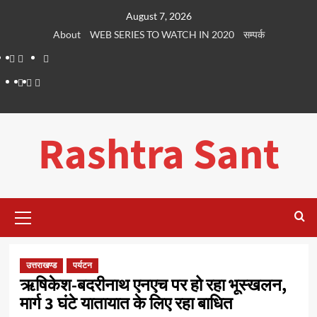
Skip
August 7, 2026
to
About
WEB SERIES TO WATCH IN 2020
सम्पर्क
content
About
WEB
सम्पर्क
SERIES
Dehradun
Life
Places
TO
Smart
in
to
WATCH
City
Dehradun
Visit
Rashtra Sant
IN
in
2020
Dehradun
Primary
Menu
उत्तराखण्ड
पर्यटन
ऋषिकेश-बदरीनाथ एनएच पर हो रहा भूस्खलन,
मार्ग 3 घंटे यातायात के लिए रहा बाधित