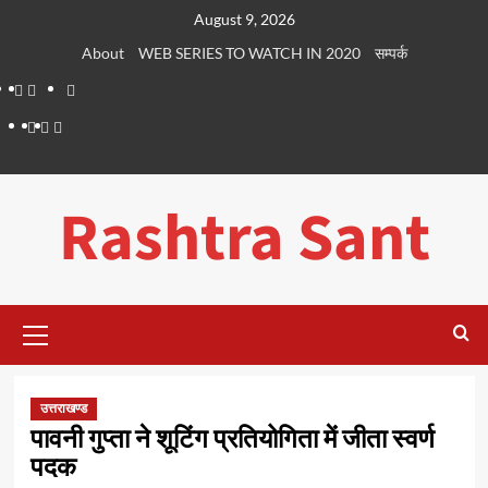
Skip
August 9, 2026
to
About
WEB SERIES TO WATCH IN 2020
सम्पर्क
content
About
WEB
सम्पर्क
SERIES
Dehradun
Life
Places
TO
Smart
in
to
WATCH
City
Dehradun
Visit
Rashtra Sant
IN
in
2020
Dehradun
Primary
Menu
उत्तराखण्ड
पावनी गुप्ता ने शूटिंग प्रतियोगिता में जीता स्वर्ण
पदक